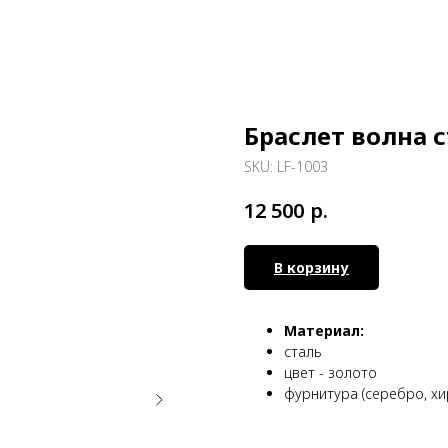
Браслет волна 
SKU:
LF-1003
р.
12 500
В корзину
Материал:
сталь
цвет - золото
фурнитура (серебро, хи