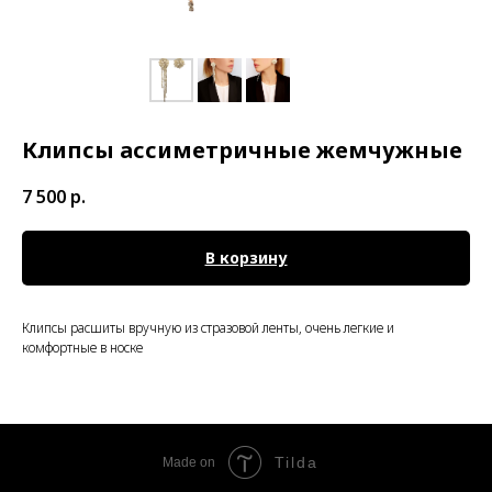
Клипсы ассиметричные жемчужные
7 500
р.
В корзину
Клипсы расшиты вручную из стразовой ленты, очень легкие и
комфортные в носке
Tilda
Made on