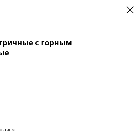
тричные с горным
ые
крытием