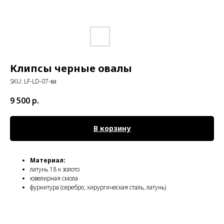
Клипсы черные овалы
SKU:
LF-LD-07-ва
9 500
р.
В корзину
Материал:
латунь 18 к золото
ювелирная смола
фурнитура (серебро, хирургическая сталь, латунь)