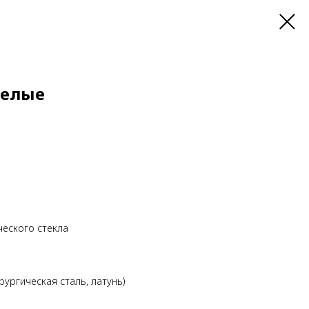
белые
ческого стекла
рургическая сталь, латунь)