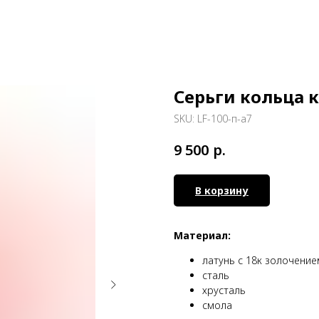
Серьги кольца 
SKU:
LF-100-п-а7
р.
9 500
В корзину
Материал:
латунь с 18к золочение
сталь
хрусталь
смола