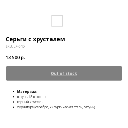
Серьги с хрусталем
SKU:
LF-64D
13 500
р.
Out of stock
Материал:
латунь 18 к золото
горный хрусталь
фурнитура (серебро, хирургическая сталь, латунь)