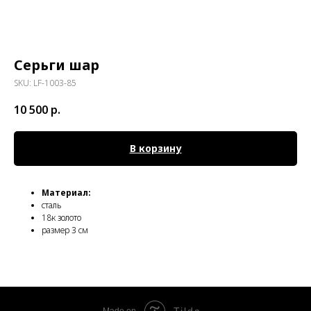
Серьги шар
SKU:
LF-1003-85
10 500
р.
В корзину
Материал:
сталь
18к золото
размер 3 см