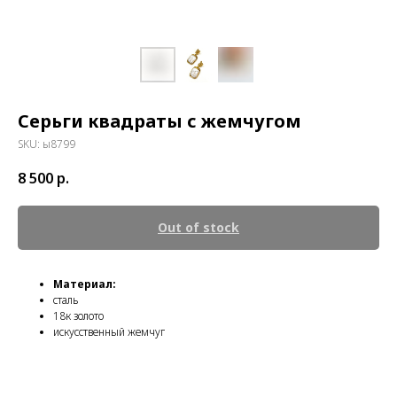
Серьги квадраты с жемчугом
SKU:
ы8799
8 500
р.
Out of stock
Материал:
сталь
18к золото
искусственный жемчуг