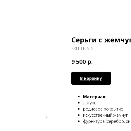
Серьги с жемчу
SKU:
LF-A-G
р.
9 500
В корзину
Материал:
латунь
родиевое покрытие
искусственный жемчуг
фурнитура (серебро, хи