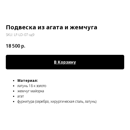
Подвеска из агата и жемчуга
SKU:
LF-LD-07-щ9
18 500
р.
В Корзину
Материал:
латунь 18 к золото
жемчуг майорка
агат
фурнитура (серебро, хирургическая сталь, латунь)