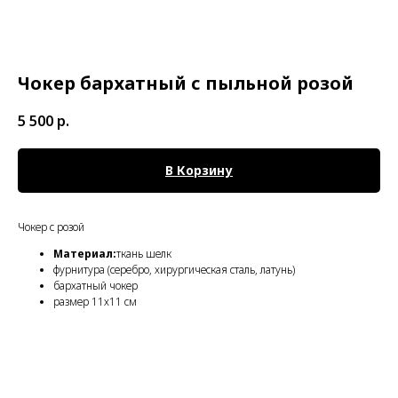
Чокер бархатный с пыльной розой
5 500
р.
В Корзину
Чокер с розой
Материал:
ткань шелк
фурнитура (серебро, хирургическая сталь, латунь)
бархатный чокер
размер 11х11 см