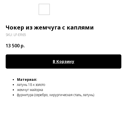
Чокер из жемчуга с каплями
SKU:
LF-ER65
13 500
р.
В Корзину
Материал:
латунь 18 к золото
жемчуг майорка
фурнитура (серебро, хирургическая сталь, латунь)