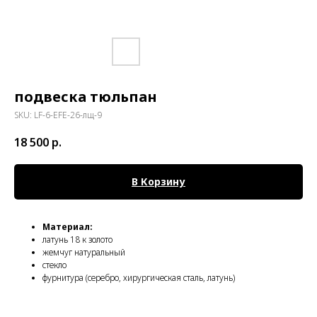
подвеска тюльпан
SKU:
LF-6-EFE-26-лщ-9
18 500
р.
В Корзину
Материал:
латунь 18 к золото
жемчуг натуральный
стекло
фурнитура (серебро, хирургическая сталь, латунь)