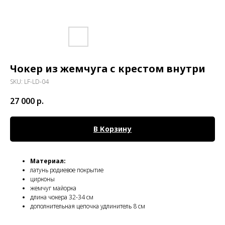
Чокер из жемчуга с крестом внутри
SKU:
LF-LD-04
27 000
р.
В Корзину
Материал:
латунь родиевое покрытие
цирконы
жемчуг майорка
длина чокера 32-34 см
дополнительная цепочка удлинитель 8 см