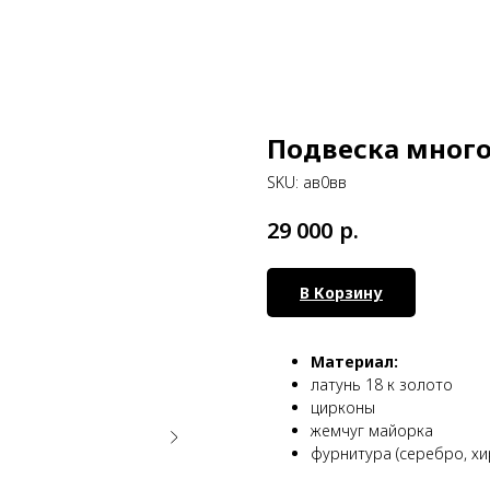
Подвеска много
SKU:
ав0вв
р.
29 000
В Корзину
Материал:
латунь 18 к золото
цирконы
жемчуг майорка
фурнитура (серебро, хи