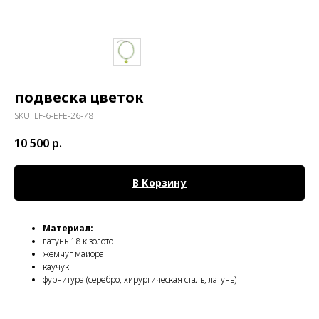
подвеска цветок
SKU:
LF-6-EFE-26-78
10 500
р.
В Корзину
Материал:
латунь 18 к золото
жемчуг майора
каучук
фурнитура (серебро, хирургическая сталь, латунь)