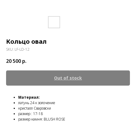
Кольцо овал
SKU:
LF-LD-12
20 500
р.
Out of stock
Материал:
латунь 24 к золочение
кристалл Сваровски
размер : 17-18
размер камня: BLUSH ROSE